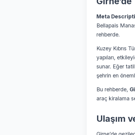
Girne’de
Meta Descript
Bellapais Manast
rehberde.
Kuzey Kıbrıs Tür
yapıları, etkil
sunar. Eğer tati
şehrin en önemli
Bu rehberde,
Gi
araç kiralama s
Ulaşım v
Girne’de gezilec