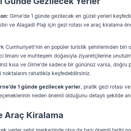
 1 Günde Gezilecek Yerler
ion:
Girne’de 1 günde gezilecek en güzel yerleri keşfedin
ırı ve Alagadi Plajı için gezi rotası ve araç kiralama öne
k Cumhuriyeti’nin en popüler turistik şehirlerinden biri o
eyici limanı ve muhteşem doğasıyla ziyaretçilerine unutu
liniz kısa ve Girne’de sadece bir gününüz varsa, doğru p
 noktalarını rahatlıkla keşfedebilirsiniz.
rne’de 1 günde gezilecek yerler
, pratik gezi rotası ve
eçeneklerinin neden önemli olduğunu detaylı şekilde an
e Araç Kiralama
ek yerler şehir merkezinde olsa da bazı önemli tarihi no