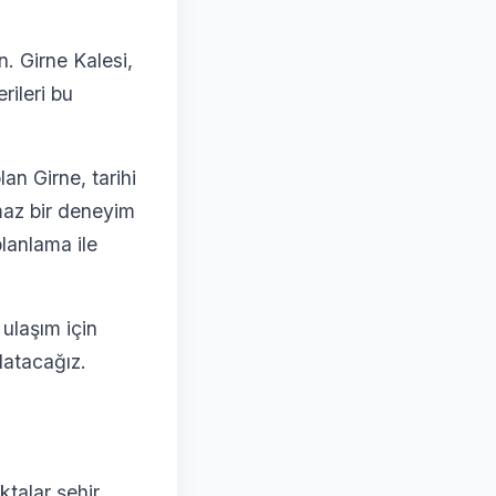
. Girne Kalesi,
rileri bu
lan Girne, tarihi
lmaz bir deneyim
lanlama ile
 ulaşım için
latacağız.
ktalar şehir