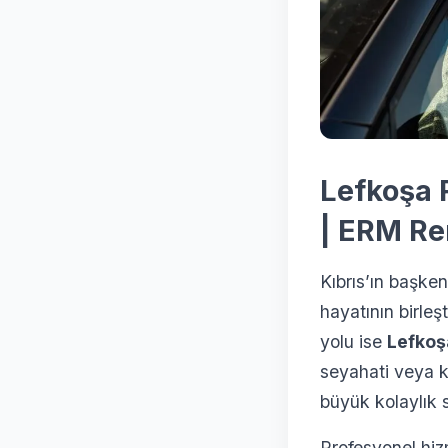
Lefkoşa 
| ERM Re
Kıbrıs’ın başken
hayatının birleş
yolu ise
Lefkoş
seyahati veya kı
büyük kolaylık s
Profesyonel hiz