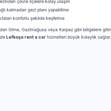
ezinden çevre ilçelere kolay ulaşım
lı kalmadan gezi planı yapabilme
ktaları konforlu şekilde keşfetme
dan Girne, Gazimağusa veya Karpaz gibi bölgelere git
n de
Lefkoşa rent a car
hizmetleri büyük kolaylık sağlar
 A Car ile Güvenilir Araç Kirala
izmeti alırken güvenilir bir firma seçmek oldukça önemli
da kaliteli hizmet anlayışıyla öne çıkan firmalardan biridi
u avantajlar şunlardır:
kımlı araç filosu
tlı kiralama seçenekleri