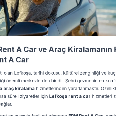
Rent A Car ve Araç Kiralamanın 
nt A Car
ti olan Lefkoşa, tarihi dokusu, kültürel zenginliği ve küç
tiği önemli merkezlerden biridir. Şehri gezmenin en konfo
a araç kiralama
hizmetlerinden yararlanmaktır. Özellikle 
sa süreli ziyaretler için
Lefkoşa rent a car
hizmetleri z
ağlar.
met anlayışıyla faaliyet gösteren
ERM Rent A Car
, geni