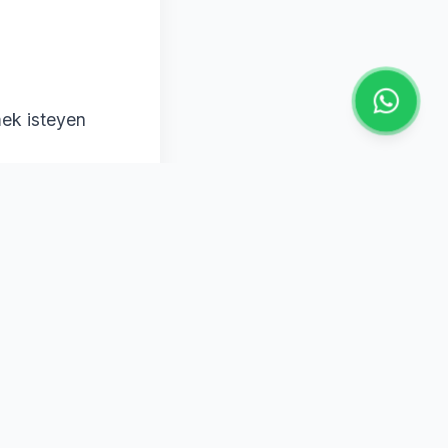
mek isteyen
.
ma
dir.
ERM Rent
r.