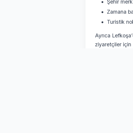
Şehir merk
Zamana bağ
Turistik no
Ayrıca Lefkoşa’
ziyaretçiler içi
ERM Rent
Araç kiralama h
A Car
, Lefkoşa’
Firmanın sunduğ
Geniş ve ba
Uygun fiya