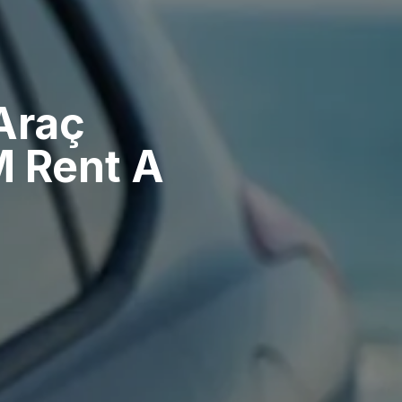
Araç
M Rent A