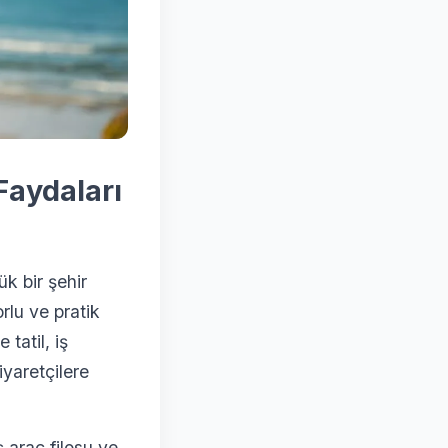
Faydaları
ük bir şehir
rlu ve pratik
tatil, iş
iyaretçilere
ş araç filosu ve